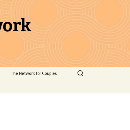
work
Search
The Network for Couples
for: