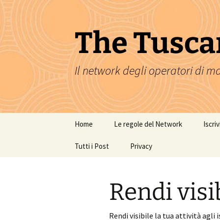
The Tusca
Il network degli operatori di m
Skip
Home
Le regole del Network
Iscri
to
content
Tutti i Post
Codice Etico e di
Privacy
Condotta del TTWN
DB Attività
Rendi visib
Rendi visibile la tua attività agli 